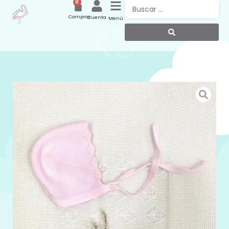
0
Compras
Cuenta
Menú