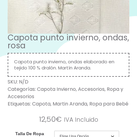
Capota punto invierno, ondas,
rosa
Capota punto invierno, ondas elaborado en
tejido 100 % dralón. Martín Aranda.
SKU:
N/D
Categorías:
Capota Invierno
,
Accesorios
,
Ropa y
Accesorios
Etiquetas:
Capota
,
Martin Aranda
,
Ropa para Bebé
12,50
€
IVA Incluido
Talla De Ropa