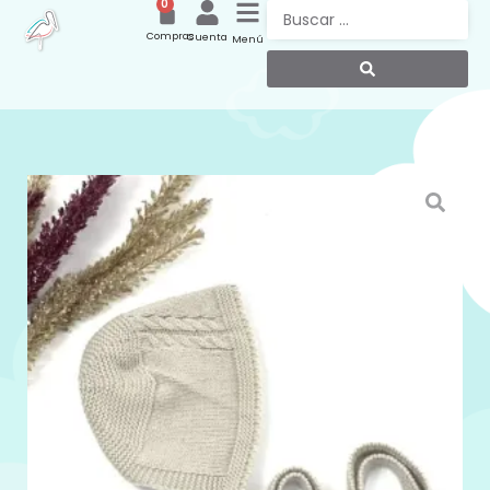
0
Compras
Cuenta
Menú