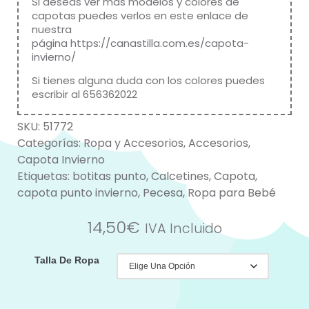
Si deseas ver más modelos y colores de
capotas puedes verlos en este enlace de
nuestra
página
https://canastilla.com.es/capota-
invierno/
Si tienes alguna duda con los colores puedes
escribir al 656362022
SKU:
51772
Categorías:
Ropa y Accesorios
,
Accesorios
,
Capota Invierno
Etiquetas:
botitas punto
,
Calcetines
,
Capota
,
capota punto invierno
,
Pecesa
,
Ropa para Bebé
14,50
€
IVA Incluido
Talla De Ropa