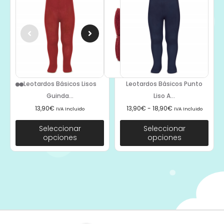
Leotardos Básicos Lisos
Leotardos Básicos Punto
Guinda...
Liso A...
13,90
€
13,90
€
-
18,90
€
IVA Incluido
IVA Incluido
Seleccionar
Seleccionar
opciones
opciones