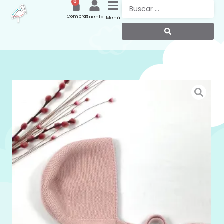
0
Compras
Cuenta
Menú