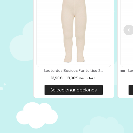
Leotardos Básicos Punto Liso 2...
Le
13,90
€
-
18,90
€
IVA Incluido
Seleccionar opciones