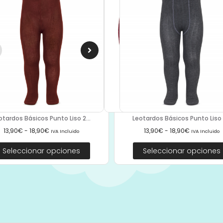
Leotardos Básicos Punto Liso 2
otardos Básicos Punto Liso 2...
13,90
€
-
18,90
€
13,90
€
-
18,90
€
IVA Incluido
IVA Incluido
Seleccionar opciones
Seleccionar opciones