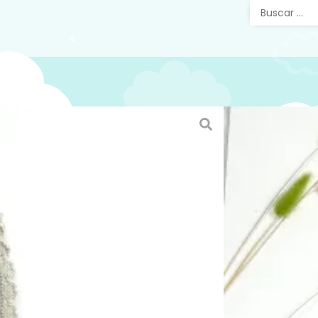
Capot
847 Be
Capota p
ajustar a
verano, 
reconoc
https://
En la ga
de patuc
Mira el 
de vera