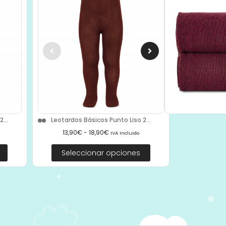
...
Leotardos Básicos Punto Liso 2...
13,90
€
-
18,90
€
IVA Incluido
Seleccionar opciones