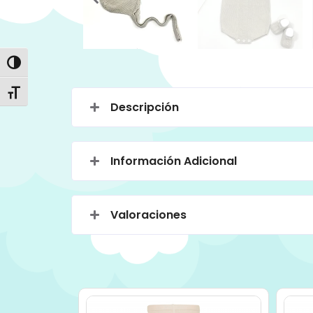
Alternar alto contraste
Alternar tamaño de letra
Descripción
Información Adicional
Valoraciones