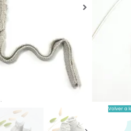
SKU:
56730
Categorías
Etiquetas:
Pecesa
,
Ro
Marca:
pec
Este prod
existencia
Los producto
que el produ
Importante
Volver a l