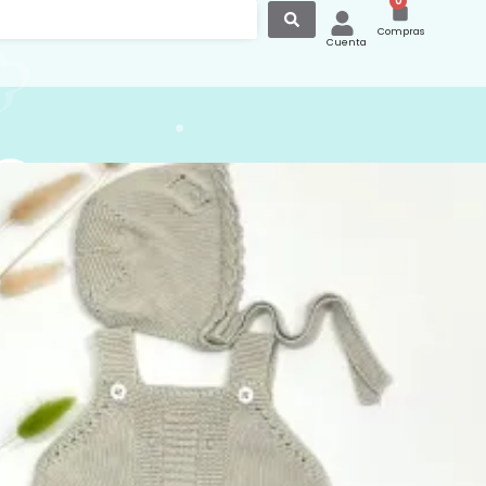
0
Compras
Cuenta
a Punto Algodón Calada
ige 04
unto algodón calada con tiras para
l bebé ideal para la primavera y el
color beige 04, hecho en España por la
ida marca española Pecesa
www.pecesa.es/
leria de imagenes puedes ver opciones
os y ranitas para conjuntar
resto de nuestros modelos de
capotas
no
.