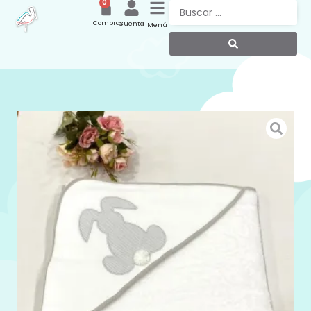
0
Compras
Cuenta
Menú