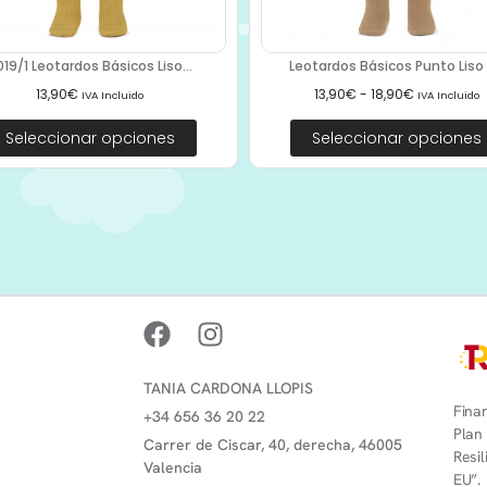
019/1 Leotardos Básicos Liso...
Leotardos Básicos Punto Liso 2
13,90
€
13,90
€
-
18,90
€
IVA Incluido
IVA Incluido
Seleccionar opciones
Seleccionar opciones
TANIA CARDONA LLOPIS
Finan
+34 656 36 20 22
Plan
Carrer de Ciscar, 40, derecha, 46005
Resi
Valencia
EU”.