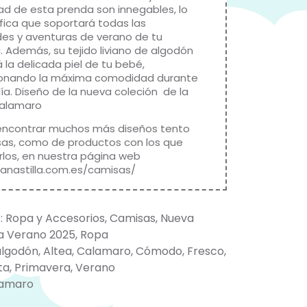
dad de esta prenda son innegables, lo
ifica que soportará todas las
des y aventuras de verano de tu
 Además, su tejido liviano de algodón
rá la delicada piel de tu bebé,
ionando la máxima comodidad durante
ía. Diseño de la nueva coleción de la
alamaro
encontrar muchos más diseños tento
as, como de productos con los que
rlos, en nuestra página web
canastilla.com.es/camisas/
:
Ropa y Accesorios
,
Camisas
,
Nueva
 Verano 2025
,
Ropa
algodón
,
Altea
,
Calamaro
,
Cómodo
,
Fresco
,
ta
,
Primavera
,
Verano
amaro