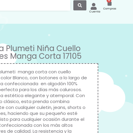
0
Compras
Cuenta
 Plumeti Niña Cuello
es Manga Corta 17105
lumeti manga corta con cuello
 color Blanco, con botones a lo largo de
da confeccionada en algodón 100%
 perfecta para los días más calurosos.
na estética elegante y atemporal. Con
o clásico, esta prenda combina
e con cualquier culetin, jeans, shorts o
es, haciendo que su pequeño esté
listo para cualquier ocasión durante el
Confeccionada con los más altos
s de calidad. La resistencia y la