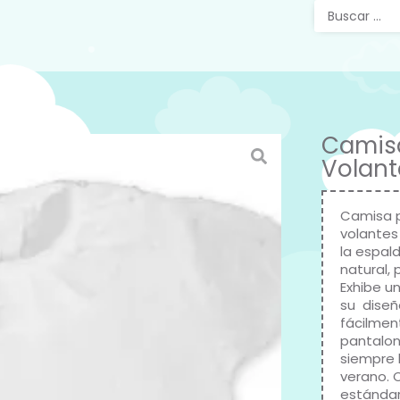
Camisa
Volant
Camisa p
volantes
la espal
natural,
Exhibe u
su diseñ
fácilment
pantalon
siempre 
verano. 
estándare