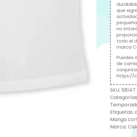
durabili
que sign
activida
pequeña.
no irrita
proporc
todo el d
marca
C
Puedes 
de camis
conjunta
https://
SKU:
58147
Categorías
Temporada
Etiquetas:
Manga cor
Marca:
Cal