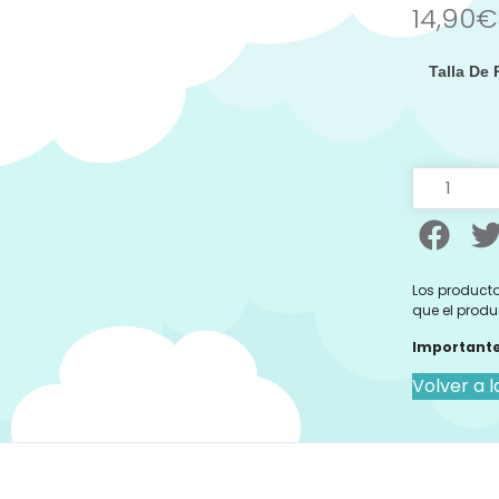
14,90
€
Talla De
Los producto
que el produ
Importante
Volver a l