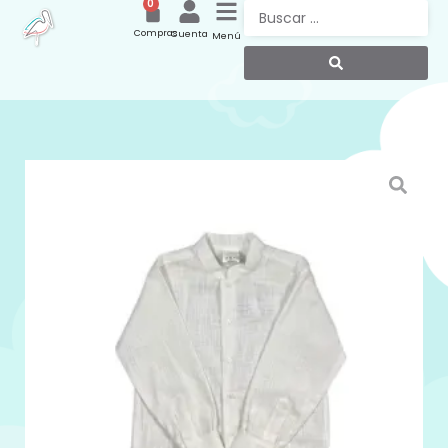
0
Compras
Cuenta
Menú