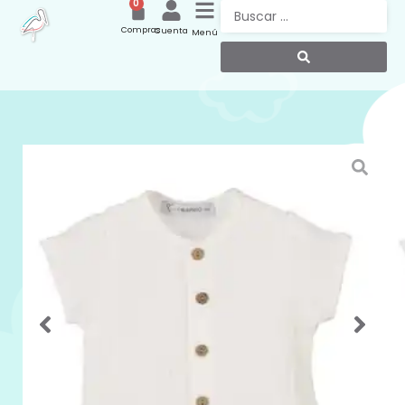
0
Compras
Cuenta
Menú