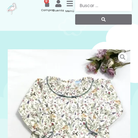
0
Compras
Cuenta
Menú