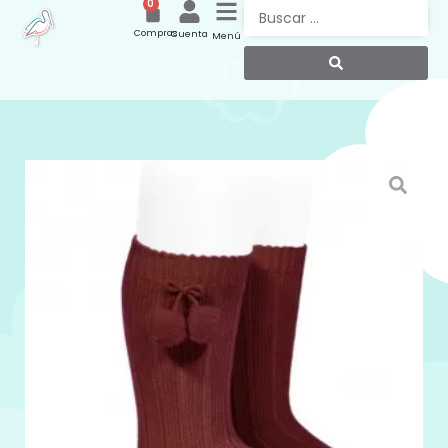
0
Compras
Cuenta
Menú