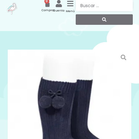
0
Compras
Cuenta
Menú