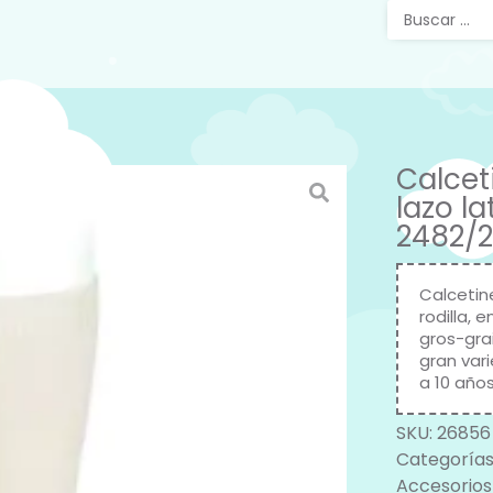
Calcet
lazo l
2482/2
Calcetin
rodilla, 
gros-grai
gran var
a 10 año
SKU:
26856
Categorías
Accesorios