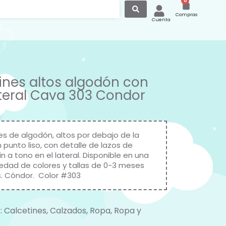
0
Compras
Cuenta
ines altos algodón con
ateral Cava 303 Condor
es de algodón, altos por debajo de la
en punto liso, con detalle de lazos de
n a tono en el lateral. Disponible en una
iedad de colores y tallas de 0-3 meses
s.
Cóndor
. Color #303
:
Calcetines
,
Calzados
,
Ropa
,
Ropa y