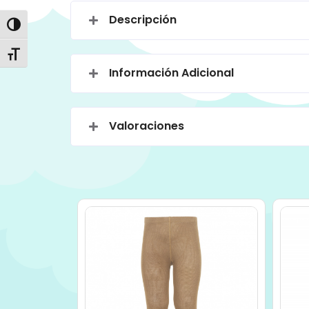
Descripción
Alternar alto contraste
Alternar tamaño de letra
Información Adicional
Valoraciones