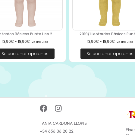
otardos Básicos Punto Liso 2...
2019/1 Leotardos Básicos Punto
13,90
€
-
18,90
€
13,90
€
-
18,90
€
IVA Incluido
IVA Incluido
Seleccionar opciones
Seleccionar opciones
TANIA CARDONA LLOPIS
Finan
+34 656 36 20 22