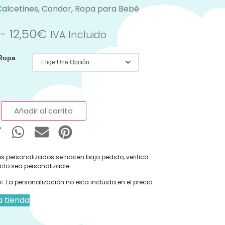
Calcetines
,
Condor
,
Ropa para Bebé
-
12,50
€
IVA Incluido
 Ropa
Añadir al carrito
s personalizados se hacen bajo pedido, verifica
cto sea personalizable:
:
La personalización no esta incluida en el precio.
a tienda