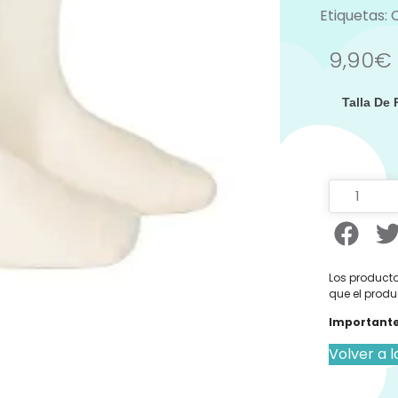
Etiquetas:
9,90
€
Talla De
Los producto
que el produ
Importante
Volver a l