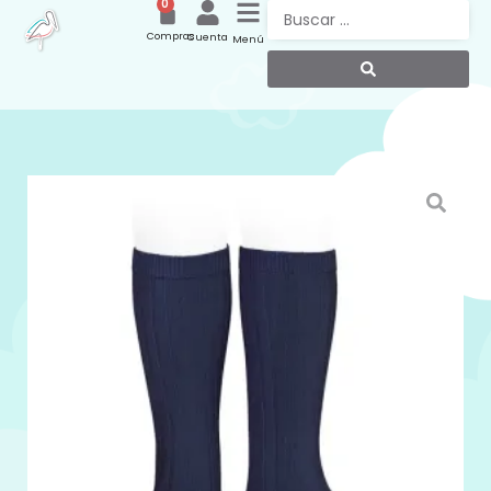
0
Compras
Cuenta
Menú