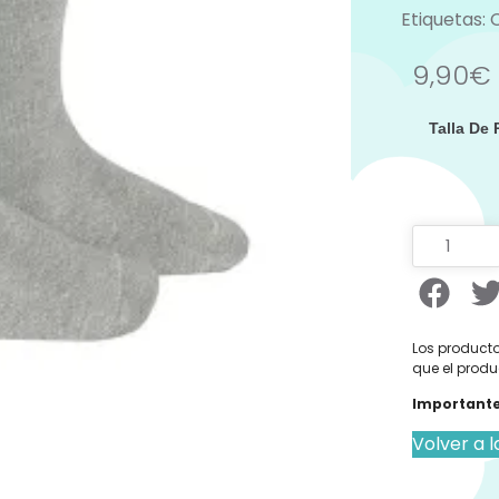
Etiquetas:
9,90
€
Talla De
Los producto
que el produ
Importante
Volver a l