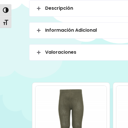
Descripción
Alternar alto contraste
Alternar tamaño de letra
Información Adicional
Valoraciones