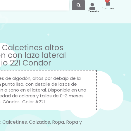
0
Compras
Cuenta
 Calcetines altos
n con lazo lateral
io 221 Condor
es de algodón, altos por debajo de la
en punto liso, con detalle de lazos de
n a tono en el lateral. Disponible en una
iedad de colores y tallas de 0-3 meses
s. Cóndor. Color #221
:
Calcetines
,
Calzados
,
Ropa
,
Ropa y