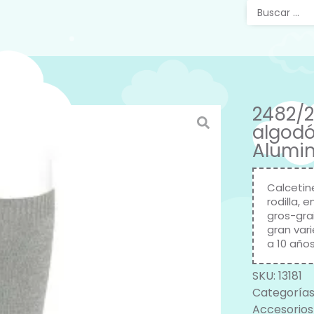
2482/2
algodó
Alumin
Calcetin
rodilla, 
gros-grai
gran var
a 10 año
SKU:
13181
Categorías
Accesorios