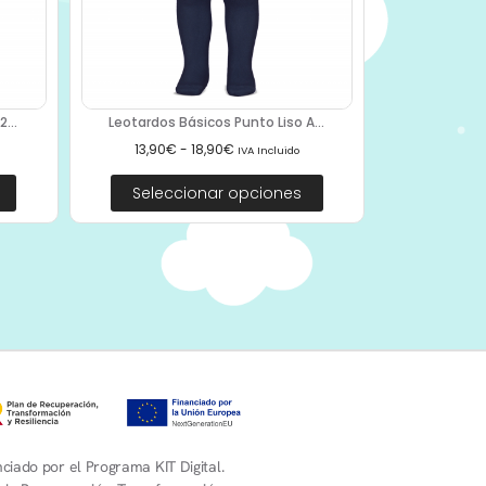
...
Leotardos Básicos Punto Liso A...
13,90
€
-
18,90
€
IVA Incluido
Seleccionar opciones
ciado por el Programa KIT Digital.