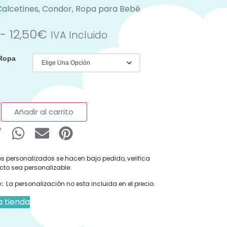
Calcetines
,
Condor
,
Ropa para Bebé
-
12,50
€
IVA Incluido
 Ropa
Añadir al carrito
s personalizados se hacen bajo pedido, verifica
cto sea personalizable:
:
La personalización no esta incluida en el precio.
a tienda