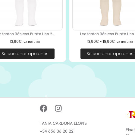
otardos Básicos Punto Liso 2...
Leotardos Básicos Punto Liso 2
13,90
€
13,90
€
-
18,90
€
IVA Incluido
IVA Incluido
Seleccionar opciones
Seleccionar opciones
TANIA CARDONA LLOPIS
Finan
+34 656 36 20 22