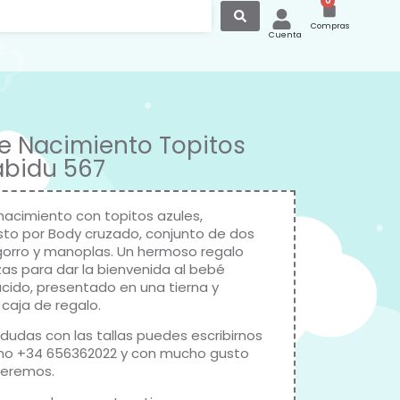
0
Compras
Cuenta
e Nacimiento Topitos
abidu 567
nacimiento con topitos azules,
o por Body cruzado, conjunto de dos
 gorro y manoplas. Un hermoso regalo
zas para dar la bienvenida al bebé
acido, presentado en una tierna y
 caja de regalo.
 dudas con las tallas puedes escribirnos
ono +34 656362022 y con mucho gusto
deremos.