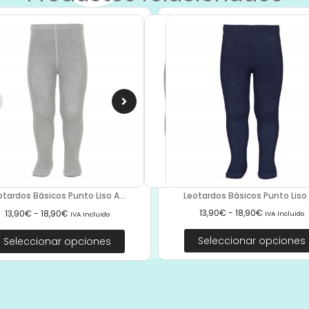
Leotardos Básicos Punto Liso A
otardos Básicos Punto Liso A...
13,90
€
-
18,90
€
13,90
€
-
18,90
€
IVA Incluido
IVA Incluido
Seleccionar opciones
Seleccionar opciones