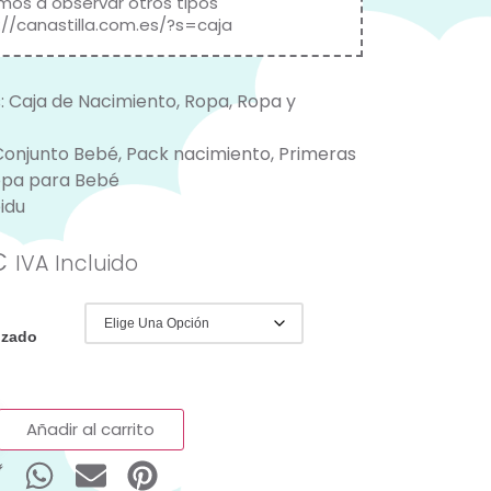
amos a observar otros tipos
://canastilla.com.es/?s=caja
:
Caja de Nacimiento
,
Ropa
,
Ropa y
Conjunto Bebé
,
Pack nacimiento
,
Primeras
pa para Bebé
idu
€
IVA Incluido
izado
Añadir al carrito