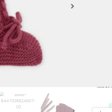
Si tienes
al númer
atender
SKU:
52379
Categorías
Patucos/Es
Invierno
,
Ro
Etiquetas:
para Bebé
Marca:
Mar
19,90
€
Talla De