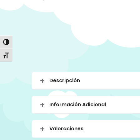
Alternar alto contraste
Alternar tamaño de letra
Descripción
Información Adicional
Valoraciones