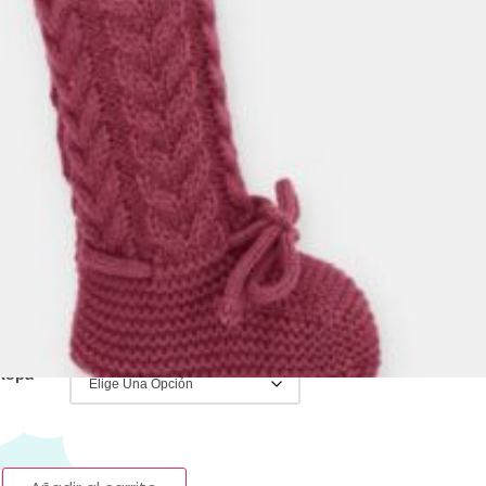
 dudas con los colores puedes escribir
o 656362022 y con mucho gusto te
emos
:
Rebajas Invierno
,
Accesorios
,
Calzados
,
carpines
,
Patucos/escarpines Punto
pa y Accesorios
Gorro
,
gorro con pelo
,
Martin Aranda
,
Ropa
tin Aranda
IVA Incluido
 Ropa