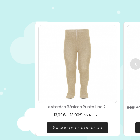
Leotardos Básicos Punto Liso 2...
Le
13,90
€
-
18,90
€
IVA Incluido
Seleccionar opciones