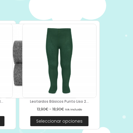
..
Leotardos Básicos Punto Liso 2...
13,90
€
-
18,90
€
IVA Incluido
Seleccionar opciones