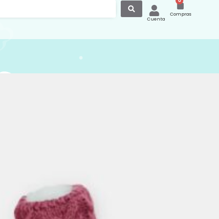
0
Compras
Cuenta
s Punto Invierno Burdeos
 Aranda 10282
unto invierno altas, con tejido en
e trenzas y cordones para ajustar, color
 ideal para conjuntar con capotas,
vestidos, ranitas y peleles.
itas son de la prestigiosa y tradicional
ttps://martinaranda1965.com/
er mas colores de botitas en nuestra
web
https://canastilla.com.es/patucos-
es-punto-invierno/