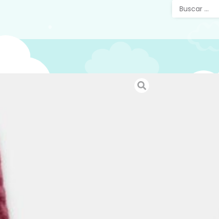
Botita
Martin
Botitas p
diseño d
burdeos,
jerseys, 
Estas bot
marca
h
Puedes v
pagina 
escarpin