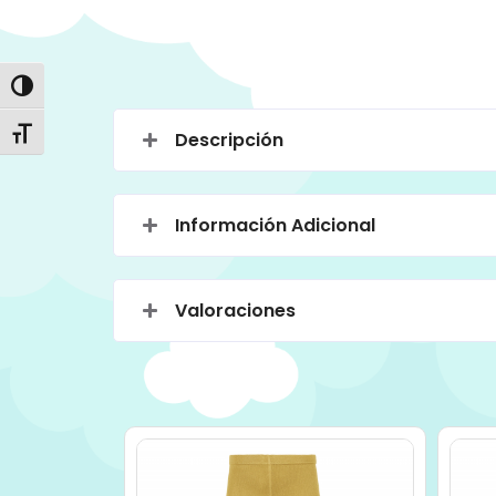
Alternar alto contraste
Alternar tamaño de letra
Descripción
Información Adicional
Valoraciones