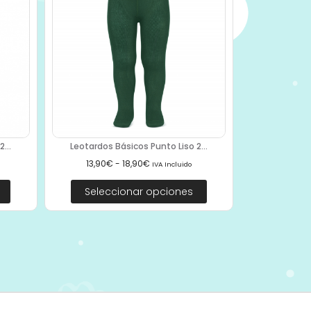
...
Leotardos Básicos Punto Liso 2...
13,90
€
-
18,90
€
IVA Incluido
Seleccionar opciones