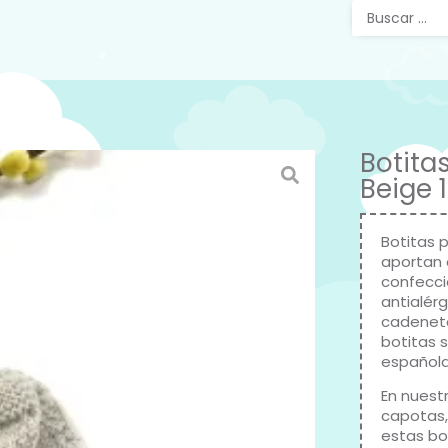
Botita
Beige 
Botitas p
aportan c
confecci
antialérg
cadeneta 
botitas s
español
En nuest
capotas,
estas bo