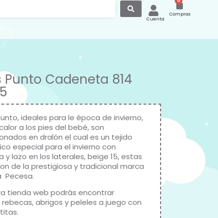
0
Compras
Cuenta
s Punto Cadeneta 814
15
unto, ideales para le época de invierno,
alor a los pies del bebé, son
onados en dralón el cual es un tejido
ico especial para el invierno con
y lazo en los laterales, beige 15, estas
on de la prestigiosa y tradicional marca
a Pecesa.
ra tienda web podrás encontrar
 rebecas, abrigos y peleles a juego con
titas.