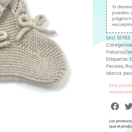
Si desea
puedes v
página
h
escarpin
SKU:
51763
Categorías
Patucos/es
Etiquetas:
Pecesa
,
Ro
Marca:
pec
Este prod
existencia
Los producto
que el produ