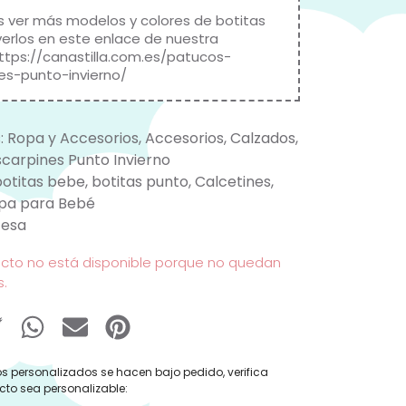
s ver más modelos y colores de botitas
erlos en este enlace de nuestra
ttps://canastilla.com.es/patucos-
es-punto-invierno/
:
Ropa y Accesorios
,
Accesorios
,
Calzados
,
carpines Punto Invierno
botitas bebe
,
botitas punto
,
Calcetines
,
pa para Bebé
esa
ucto no está disponible porque no quedan
s.
s personalizados se hacen bajo pedido, verifica
cto sea personalizable: