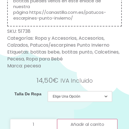
botitas puedes verlos en este enlace de
nuestra
página
https://canastilla.com.es/patucos-
escarpines-punto-invierno/
SKU:
51738
Categorías:
Ropa y Accesorios
,
Accesorios
,
Calzados
,
Patucos/escarpines Punto Invierno
Etiquetas:
botitas bebe
,
botitas punto
,
Calcetines
,
Pecesa
,
Ropa para Bebé
Marca:
pecesa
14,50
€
IVA Incluido
Talla De Ropa
Añadir al carrito