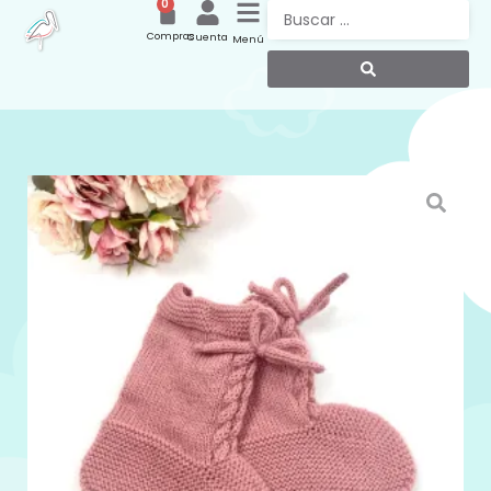
0
Compras
Cuenta
Menú