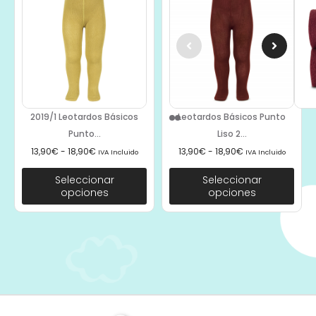
2019/1 Leotardos Básicos
Leotardos Básicos Punto
Punto...
Liso 2...
13,90
€
-
18,90
€
13,90
€
-
18,90
€
IVA Incluido
IVA Incluido
Seleccionar
Seleccionar
opciones
opciones