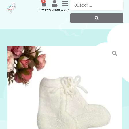
0
Compras
Cuenta
Menú