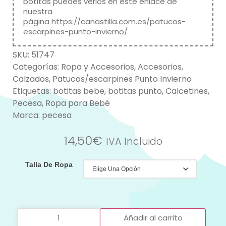
botitas puedes verlos en este enlace de
nuestra
página
https://canastilla.com.es/patucos-
escarpines-punto-invierno/
SKU:
51747
Categorías:
Ropa y Accesorios
,
Accesorios
,
Calzados
,
Patucos/escarpines Punto Invierno
Etiquetas:
botitas bebe
,
botitas punto
,
Calcetines
,
Pecesa
,
Ropa para Bebé
Marca:
pecesa
14,50
€
IVA Incluido
Talla De Ropa
Añadir al carrito