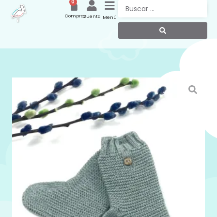
0
Compras
Cuenta
Menú