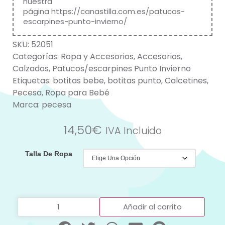
nuestra
página
https://canastilla.com.es/patucos-
escarpines-punto-invierno/
SKU:
52051
Categorías:
Ropa y Accesorios
,
Accesorios
,
Calzados
,
Patucos/escarpines Punto Invierno
Etiquetas:
botitas bebe
,
botitas punto
,
Calcetines
,
Pecesa
,
Ropa para Bebé
Marca:
pecesa
14,50
€
IVA Incluido
Talla De Ropa
Añadir al carrito