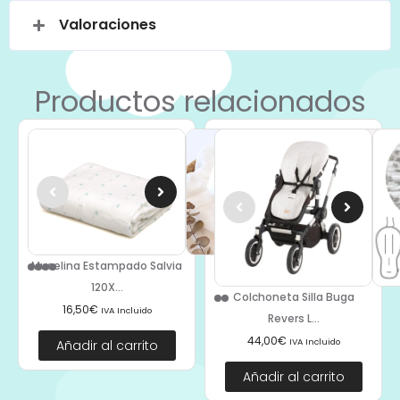
Valoraciones
Productos relacionados
Muselina Estampado Salvia
120X...
Colchoneta Silla Buga
16,50
€
IVA Incluido
Revers L...
44,00
€
IVA Incluido
Añadir al carrito
Añadir al carrito