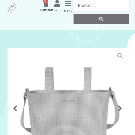
0
Compras
Cuenta
Menú