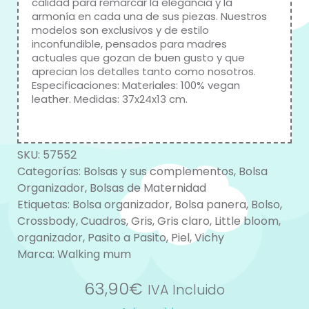
calidad para remarcar la elegancia y la
armonía en cada una de sus piezas. Nuestros
modelos son exclusivos y de estilo
inconfundible, pensados para madres
actuales que gozan de buen gusto y que
aprecian los detalles tanto como nosotros.
Especificaciones: Materiales: 100% vegan
leather. Medidas: 37x24x13 cm.
SKU:
57552
Categorías:
Bolsas y sus complementos
,
Bolsa
Organizador
,
Bolsas de Maternidad
Etiquetas:
Bolsa organizador
,
Bolsa panera
,
Bolso
,
Crossbody
,
Cuadros
,
Gris
,
Gris claro
,
Little bloom
,
organizador
,
Pasito a Pasito
,
Piel
,
Vichy
Marca:
Walking mum
63,90
€
IVA Incluido