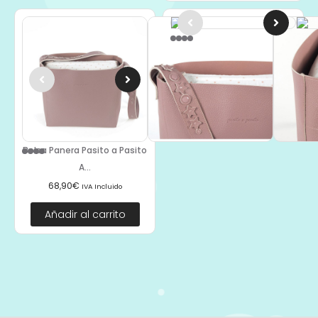
Portadocumentos Botton
Flores...
19,50
€
IVA Incluido
Añadir al carrito
Bolsa Panera Pasito a Pasito
A...
68,90
€
IVA Incluido
Añadir al carrito