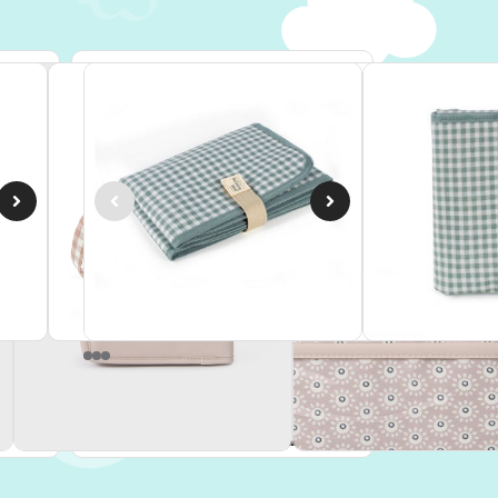
R...
Cambiador I Love Vichy Verde W...
14,90
€
IVA Incluido
Añadir al carrito