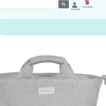
0
Compras
Cuenta
anastilla Little Bloom
Gris
 para carrito de bebé o el bolso para
paseo Little Bloom Vichy gris de Pasito a
s un modelo único, elaborado en loneta
ón 100% con un delicado estampado
os. Su tratamiento water resistant la
istente al agua, garantizando
n y durabilidad en el día a día. Es un
uy elegante y práctico que ofrece gran
d para que puedas llevar de todo.
ondicionado con doble asa, una larga
gar en el hombro y unas cortas de