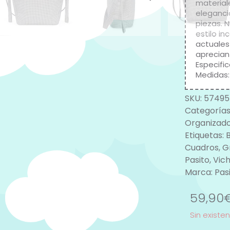
material
eleganci
piezas. 
estilo i
actuales
aprecian
Especific
Medidas:
SKU:
57495
Categorías
Organizad
Etiquetas:
Cuadros
,
G
Pasito
,
Vic
Marca:
Pas
59,90
Sin existe