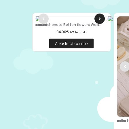
Colchoneta Botton flowers Walk...
34,90
€
IVA Incluido
Añadir al carrito
Port