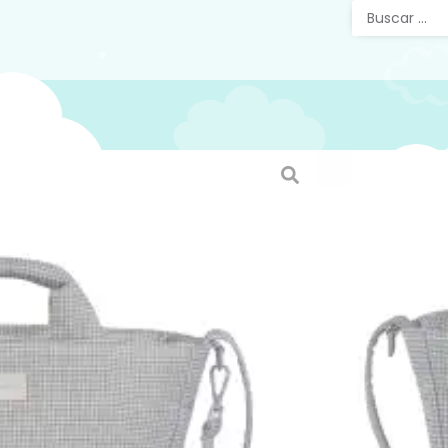
Bolsa C
Vichy 
La bolsa
silla de 
pasito e
de algod
de cuadr
hace res
protecció
diseño m
capacida
Viene ac
para col