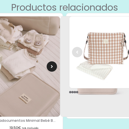
Productos relacionados
36343 Bolsa Canastilla Remy (
56,90
€
IVA Incluido
Añadir al carrito
adocumentos Minimal Bebé B...
19,50
€
IVA Incluido