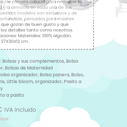
es de primera calidad para remarcar la
a y la armonía en cada una de sus
Nuestros modelos son exclusivos y de
nconfundible, pensados para madres
 que gozan de buen gusto y que
 los detalles tanto como nosotros.
aciones: Materiales: 100% algodón.
 37X30X12 cm.
:
Bolsas y sus complementos
,
Bolsa
or
,
Bolsas de Maternidad
Bolsa organizador
,
Bolsa panera
,
Bolso
,
ris
,
Little bloom
,
organizador
,
Pasito a
hy
ito a pasito
€
IVA Incluido
ncias