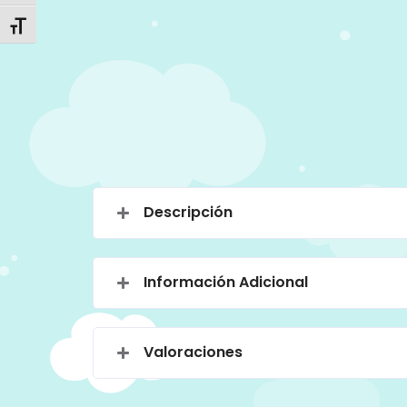
Alternar tamaño de letra
Descripción
Información Adicional
Valoraciones