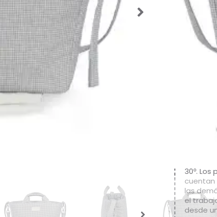
mano. In
colgarla
para guar
bolsas a
espera p
del bebé
La bolsa
interior 
organizad
pañales,
necesite t
térmico p
para la 
fabricado
de color
nocivas 
mano o 
30º. Los
cuentan 
las demá
el traba
desde un 