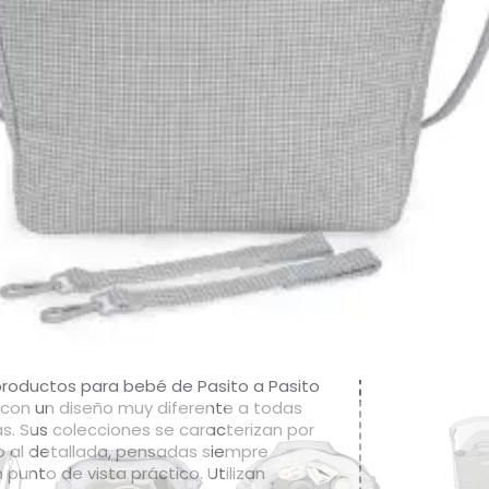
cluye asas adicionales universales para
 al cochecito. Además, puedes usarla
dar tus cosas y así evitas llevar dos
l mismo tiempo. Si estás en la dulce
uedes tenerla preparada como bolsa
 para el hospital. Acabados de calidad.
 canastilla de bebé cuenta con un forro
y bolsillos para colocar de forma
a el biberón, cubiertos, toallitas,
 cremas y cualquier otra cosa que
u hijo. Entre los bolsillos hay un bolsillo
ara biberones y un bolsillo plastificado
ropa mojada. Incluye cambiador. Está
 con materiales de gran calidad, libres
antes azoicos, ftalatos y sustancias
para la salud. Además, se puede lavar a
a máquina a temperaturas de hasta
 productos para bebé de Pasito a Pasito
con un diseño muy diferente a todas
s. Sus colecciones se caracterizan por
jo al detallada, pensadas siempre
punto de vista práctico. Utilizan