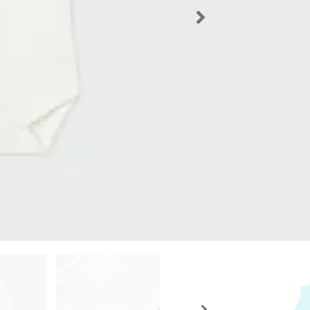
Talla De
Los producto
que el produ
Importante
Volver a l