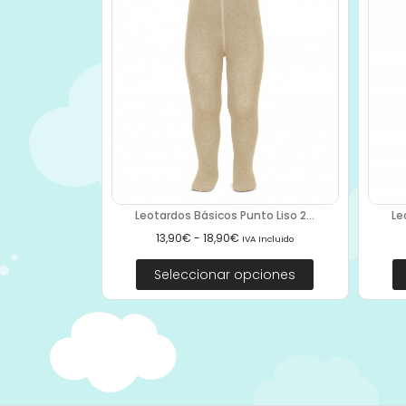
Leotardos Básicos Punto Liso 2...
Le
13,90
€
-
18,90
€
IVA Incluido
Seleccionar opciones