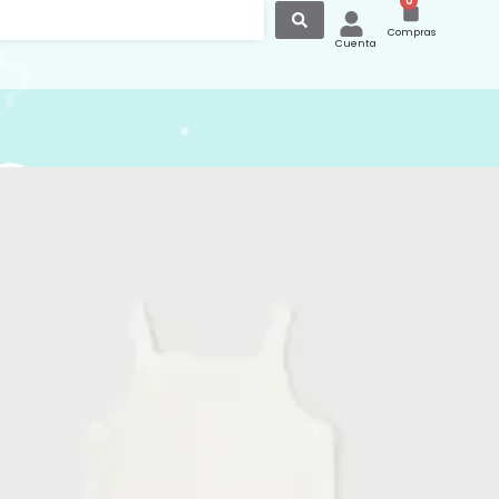
0
Compras
Cuenta
irantes Básico Crudo 168
tirantes básico. Cierre con botones a
n la entrepierna para facilitar la puesta
enda. Elementos de adorno: aplique de
oral
:
Bodies
,
Ropa
,
Ropa y Accesorios
Body Tirante
,
Mayoral
,
Ropa para Bebé
IVA Incluido