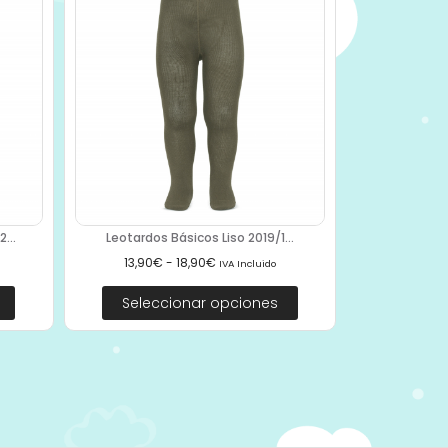
...
Leotardos Básicos Liso 2019/1...
13,90
€
-
18,90
€
IVA Incluido
Seleccionar opciones