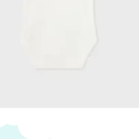
 Ropa
Añadir al carrito
s personalizados se hacen bajo pedido, verifica
cto sea personalizable:
:
La personalización no esta incluida en el precio.
a tienda