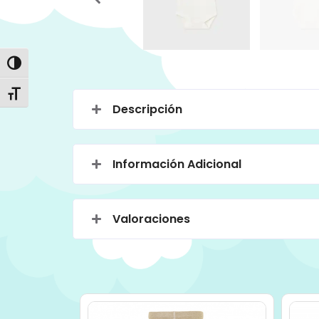
Alternar alto contraste
Alternar tamaño de letra
Descripción
Información Adicional
Valoraciones