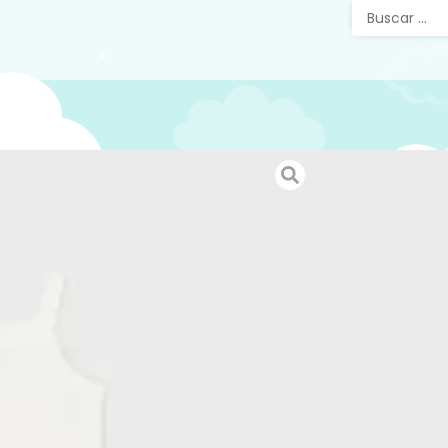
Body T
Body de 
presión e
de la pr
lazo.
May
SKU:
25545
Categorías
Etiquetas:
9,99
€