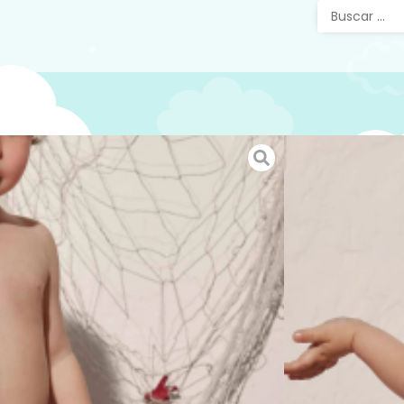
Bañad
Barcos
Bañador 
para niño
los días
Ysabel M
Te invit
de
baña
SKU:
34842
Categorías