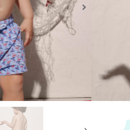
Etiquetas:
Este prod
existencia
Los producto
que el produ
Importante
Volver a l