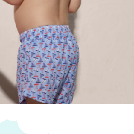
Bañador
,
Conjunto ropa
,
Ropa para Bebé
ucto no está disponible porque no quedan
s.
s personalizados se hacen bajo pedido, verifica
cto sea personalizable:
:
La personalización no esta incluida en el precio.
a tienda