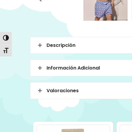
Alternar alto contraste
Descripción
Alternar tamaño de letra
Información Adicional
Valoraciones