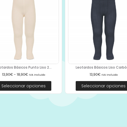
otardos Básicos Punto Liso 2...
Leotardos Básicos Liso Carbón
13,90
€
-
18,90
€
13,90
€
IVA Incluido
IVA Incluido
Seleccionar opciones
Seleccionar opciones