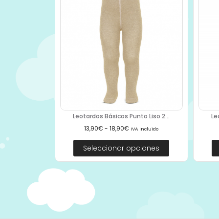
Leotardos Básicos Punto Liso 2...
Le
13,90
€
-
18,90
€
IVA Incluido
Seleccionar opciones