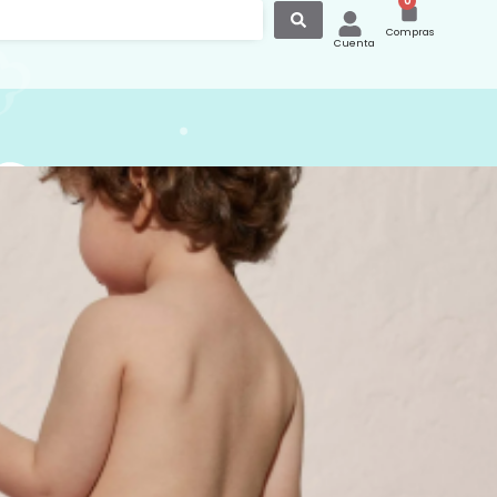
0
Compras
Cuenta
or Short Estampado
 Azul 97550
short estampado barcos en color azul
, perfecto para disfrutar con estilo de
 de playa en verano. Diseño de la marca
ora.
amos también a explorar otras opciones
dores para el verano
.
:
Bañadores
,
Ropa
,
Ropa y Accesorios