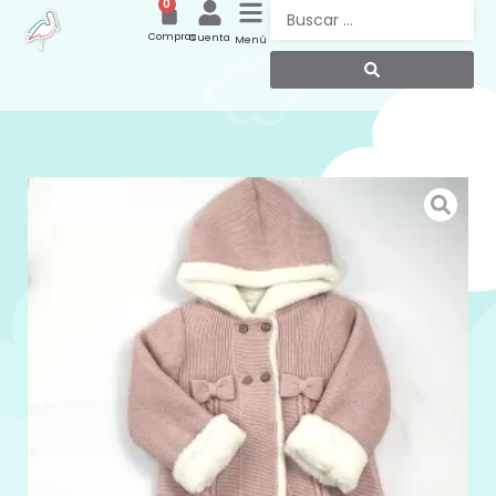
0
Compras
Cuenta
Menú