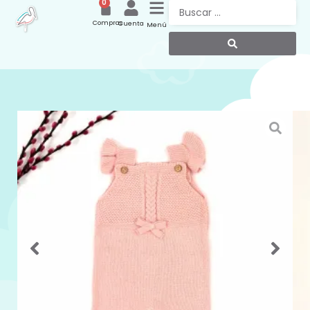
0
Compras
Cuenta
Menú