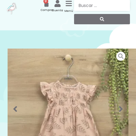
0
Compras
Cuenta
Menú