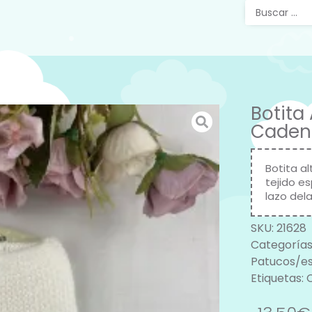
Botita
Cadene
Botita a
tejido e
lazo del
SKU:
21628
Categorías
Patucos/es
Etiquetas: