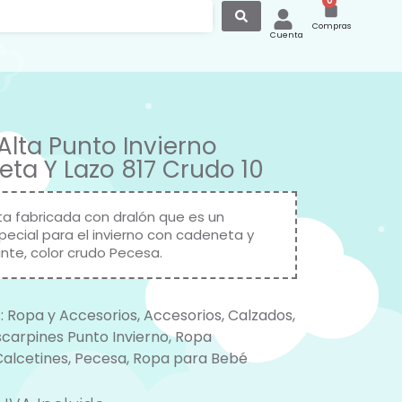
0
Compras
Cuenta
 Alta Punto Invierno
ta Y Lazo 817 Crudo 10
lta fabricada con dralón que es un
special para el invierno con cadeneta y
ante, color crudo Pecesa.
:
Ropa y Accesorios
,
Accesorios
,
Calzados
,
carpines Punto Invierno
,
Ropa
Calcetines
,
Pecesa
,
Ropa para Bebé