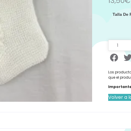
13,50
€
Talla De
Los producto
que el produ
Importante
Volver a l