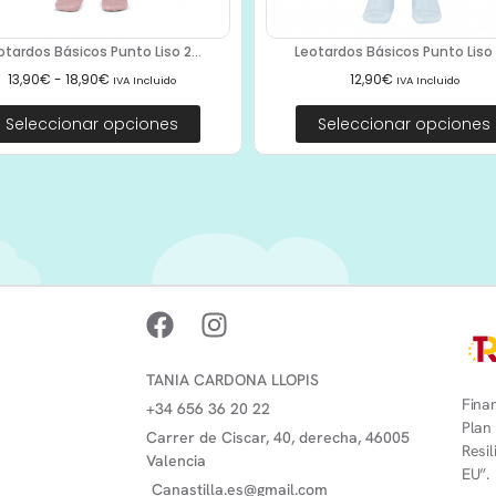
otardos Básicos Punto Liso 2...
Leotardos Básicos Punto Liso 2
13,90
€
-
18,90
€
12,90
€
IVA Incluido
IVA Incluido
Seleccionar opciones
Seleccionar opciones
TANIA CARDONA LLOPIS
Finan
+34 656 36 20 22
Plan
Carrer de Ciscar, 40, derecha, 46005
Resi
Valencia
EU”.
Canastilla.es@gmail.com