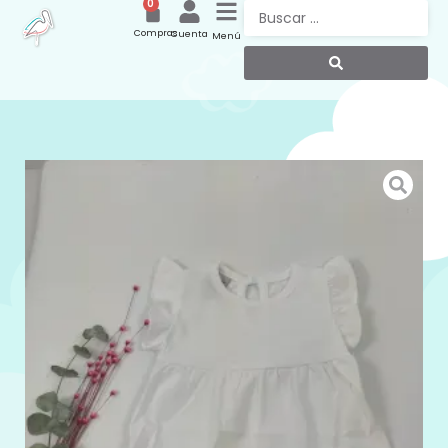
0
Compras
Cuenta
Menú