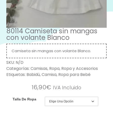
80114 Camiseta sin mangas
con volante Blanco
Camiseta sin mangas con volante Blanco.
SKU:
N/D
Categorías:
Camisas
,
Ropa
,
Ropa y Accesorios
Etiquetas:
Babidú
,
Camisa
,
Ropa para Bebé
16,90
€
IVA Incluido
Talla De Ropa