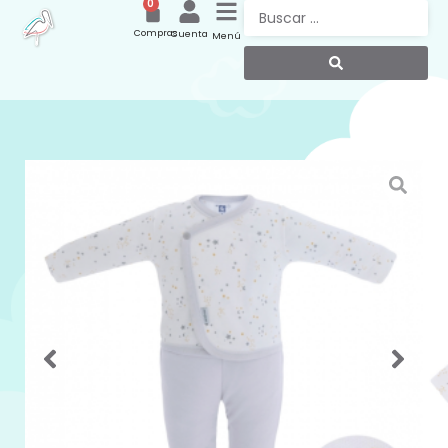
0
Compras
Cuenta
Menú