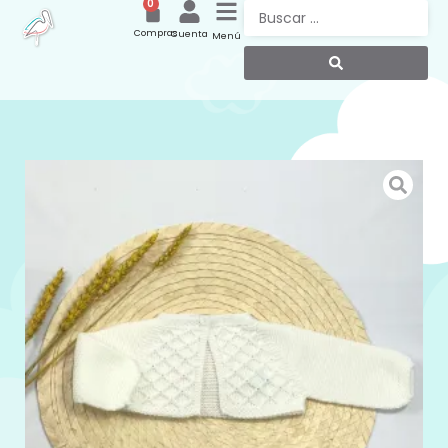
0
Compras
Cuenta
Menú