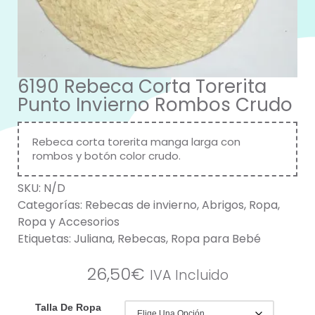
6190 Rebeca Corta Torerita
Punto Invierno Rombos Crudo
Rebeca corta torerita manga larga con
rombos y botón color crudo.
SKU:
N/D
Categorías:
Rebecas de invierno
,
Abrigos
,
Ropa
,
Ropa y Accesorios
Etiquetas:
Juliana
,
Rebecas
,
Ropa para Bebé
26,50
€
IVA Incluido
Talla De Ropa