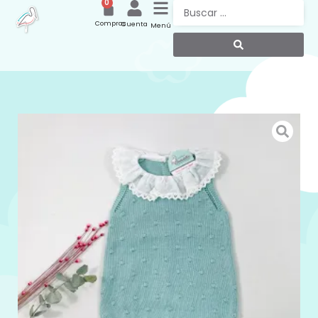
0
Compras
Cuenta
Menú