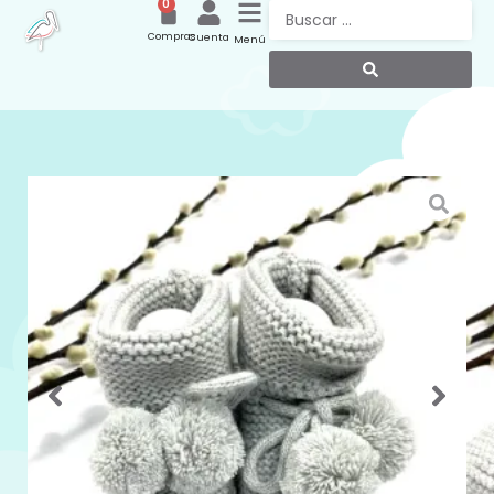
0
Compras
Cuenta
Menú