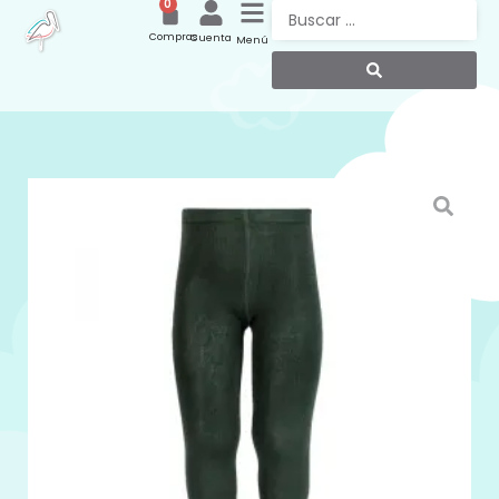
0
Compras
Cuenta
Menú