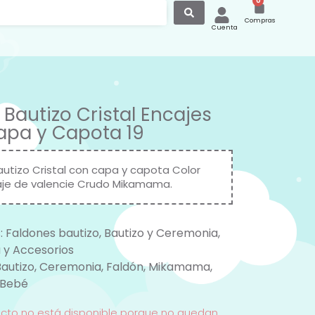
0
Compras
Cuenta
 Bautizo Cristal Encajes
pa y Capota 19
autizo Cristal con capa y capota Color
je de valencie Crudo Mikamama.
:
Faldones bautizo
,
Bautizo y Ceremonia
,
 y Accesorios
Bautizo
,
Ceremonia
,
Faldón
,
Mikamama
,
 Bebé
ucto no está disponible porque no quedan