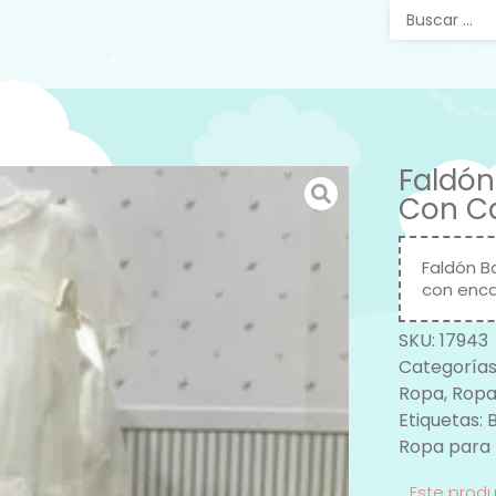
Faldón
Con Ca
Faldón B
con enca
SKU:
17943
Categorías
Ropa
,
Ropa
Etiquetas:
Ropa para
Este prod