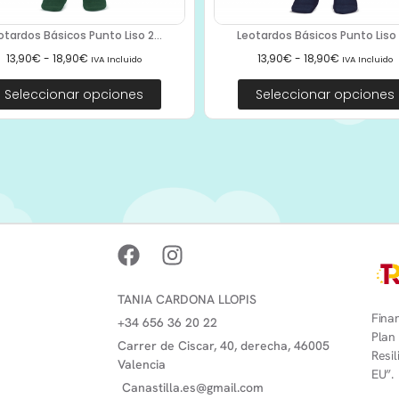
otardos Básicos Punto Liso 2...
Leotardos Básicos Punto Liso A
13,90
€
-
18,90
€
13,90
€
-
18,90
€
IVA Incluido
IVA Incluido
Seleccionar opciones
Seleccionar opciones
TANIA CARDONA LLOPIS
Finan
+34 656 36 20 22
Plan
Carrer de Ciscar, 40, derecha, 46005
Resi
Valencia
EU”.
Canastilla.es@gmail.com