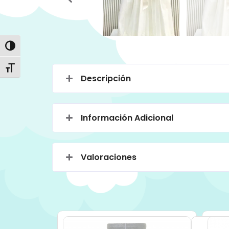
Alternar alto contraste
Alternar tamaño de letra
Descripción
Información Adicional
Valoraciones