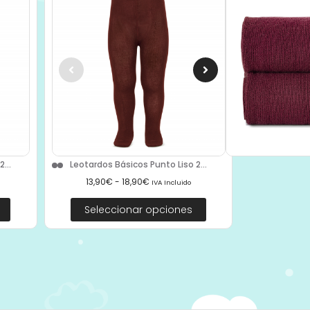
...
Leotardos Básicos Punto Liso 2...
13,90
€
-
18,90
€
IVA Incluido
Seleccionar opciones