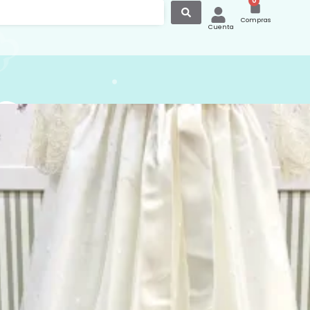
0
Compras
Cuenta
Faldón Bautizo Largo Tul
i Bordado Capota y
a
e bautizo con mangas tres cuartos
o en tul de plumeti bordado con
 juego y la enagua en punto de
:
Faldones
,
Bautizos y Ceremonias
,