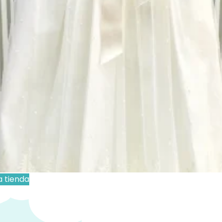
autizo
,
Ropa
,
Ropa y Accesorios
Bautizo
,
Ceremonia
,
Faldón
,
Ropa para
€
IVA Incluido
 para reserva
Añadir al carrito
s personalizados se hacen bajo pedido, verifica
cto sea personalizable:
:
La personalización no esta incluida en el precio.
a tienda