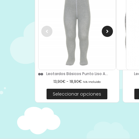
Le
Leotardos Básicos Punto Liso A...
13,90
€
-
18,90
€
IVA Incluido
Seleccionar opciones