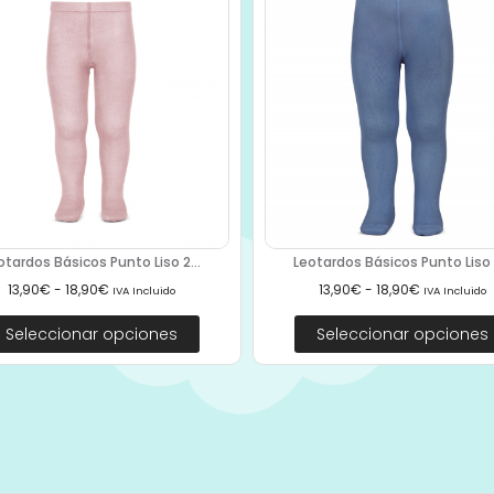
otardos Básicos Punto Liso 2...
Leotardos Básicos Punto Liso 2
13,90
€
-
18,90
€
13,90
€
-
18,90
€
IVA Incluido
IVA Incluido
Seleccionar opciones
Seleccionar opciones