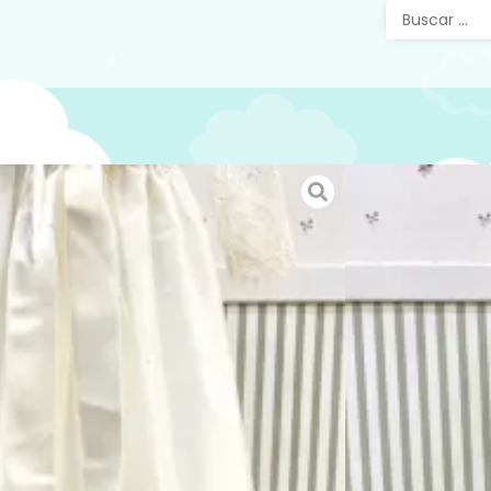
19371 
Plumet
Enagu
Faldón d
elaborad
capota a
algodón.
SKU:
48833
Categorías