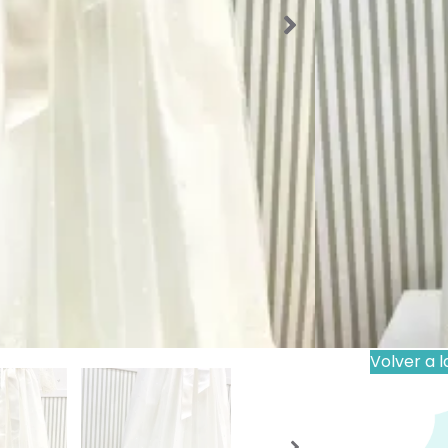
Faldones b
Etiquetas:
Bebé
195,00
Disponible
Los producto
que el produ
Importante
Volver a l