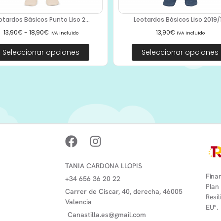
otardos Básicos Punto Liso 2...
Leotardos Básicos Liso 2019/1.
13,90
€
-
18,90
€
13,90
€
IVA Incluido
IVA Incluido
Seleccionar opciones
Seleccionar opciones
TANIA CARDONA LLOPIS
Finan
+34 656 36 20 22
Plan
Carrer de Ciscar, 40, derecha, 46005
Resi
Valencia
EU”.
Canastilla.es@gmail.com