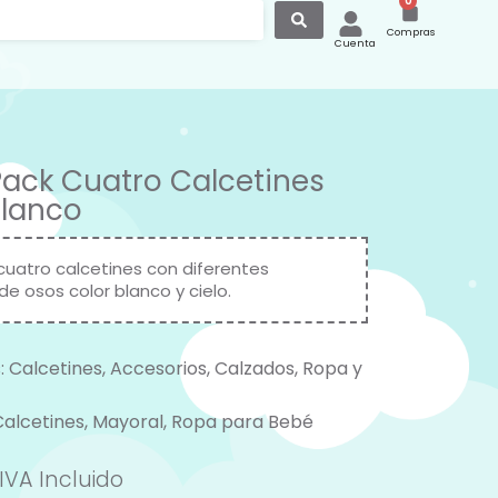
0
Compras
Cuenta
Pack Cuatro Calcetines
Blanco
cuatro calcetines con diferentes
e osos color blanco y cielo.
:
Calcetines
,
Accesorios
,
Calzados
,
Ropa y
Calcetines
,
Mayoral
,
Ropa para Bebé
IVA Incluido