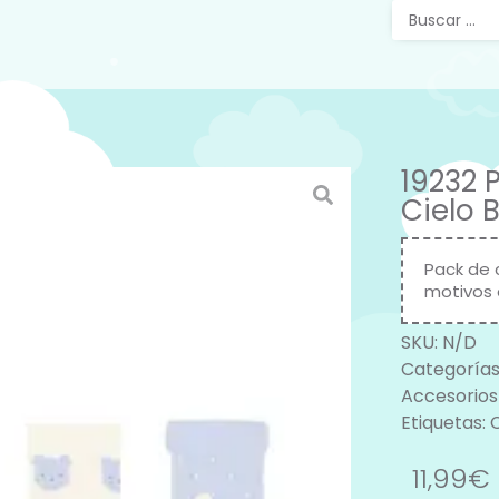
19232 
Cielo 
Pack de 
motivos d
SKU:
N/D
Categorías
Accesorios
Etiquetas:
11,99
€