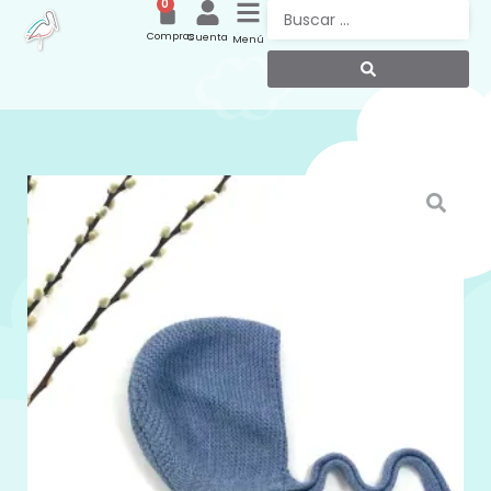
0
Compras
Cuenta
Menú