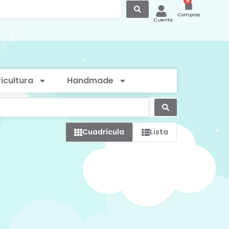
0
Compras
Cuenta
icultura
Handmade
Cuadrícula
Lista