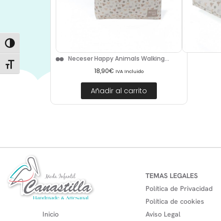
Alternar alto contraste
Neceser Happy Animals Walking...
Alternar tamaño de letra
18,90
€
IVA Incluido
Añadir al carrito
TEMAS LEGALES
Política de Privacidad
Política de cookies
Inicio
Aviso Legal