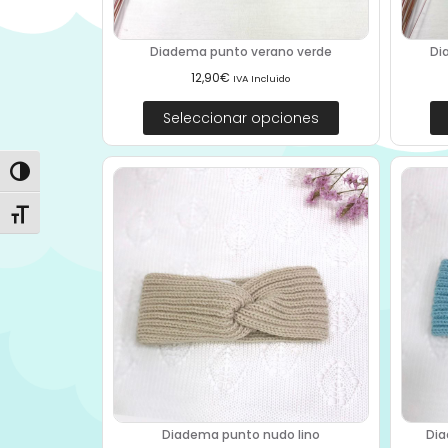
Diadema punto verano verde
Di
12,90
€
IVA Incluido
Seleccionar opciones
Alternar alto contraste
Alternar tamaño de letra
Diadema punto nudo lino
Dia