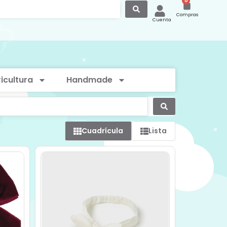
0
Compras
Cuenta
icultura
Handmade
Cuadrícula
Lista