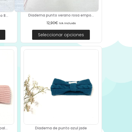
Diadema punto verano rosa empo...
 8...
12,90
€
IVA Incluido
Seleccionar opciones
al...
Diadema de punto azul jade