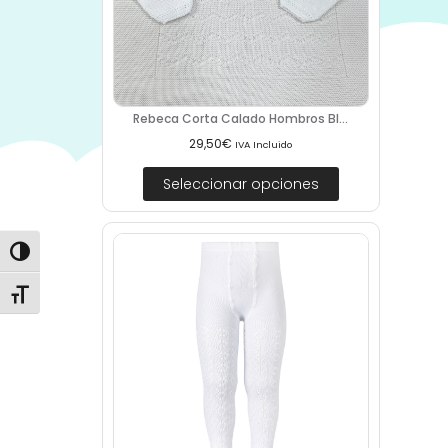
Rebeca Corta Calado Hombros Bl...
29,50
€
IVA Incluido
Seleccionar opciones
Alternar alto contraste
Alternar tamaño de letra