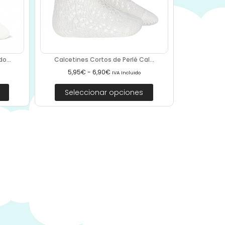
o...
Calcetines Cortos de Perlé Cal...
5,95
€
-
6,90
€
IVA Incluido
Seleccionar opciones