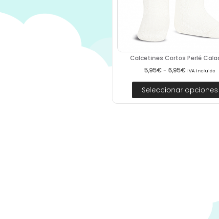
Calcetines Cortos Perlé Calad
5,95
€
-
6,95
€
IVA Incluido
Seleccionar opciones