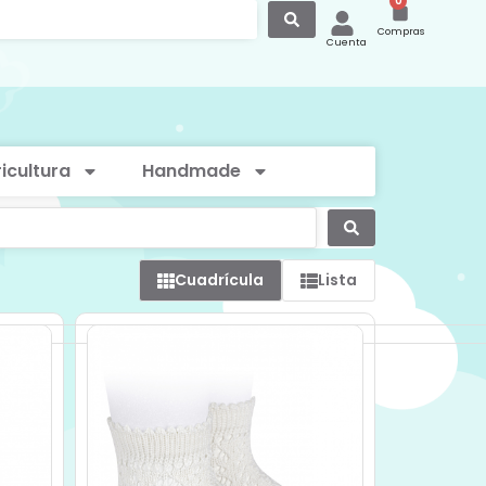
0
Compras
Cuenta
icultura
Handmade
Cuadrícula
Lista