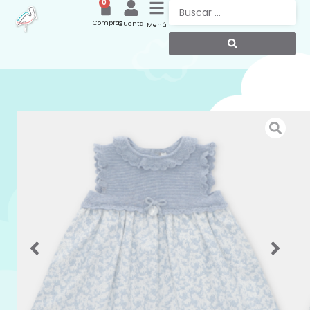
0
Compras
Cuenta
Menú