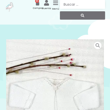
0
Compras
Cuenta
Menú