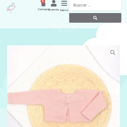
0
Compras
Cuenta
Menú