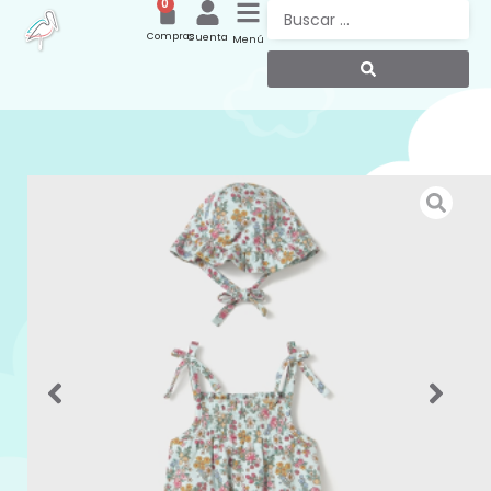
0
Compras
Cuenta
Menú