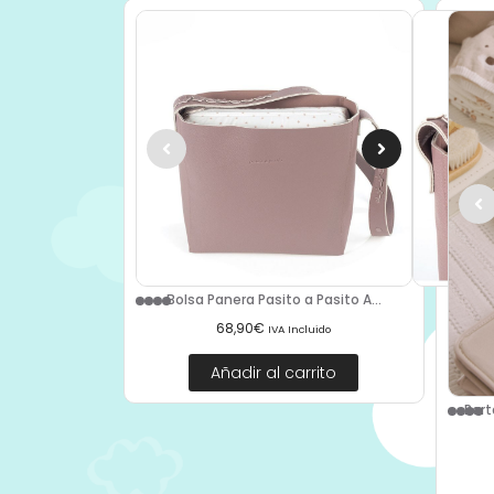
Bolsa Panera Pasito a Pasito A...
68,90
€
IVA Incluido
Añadir al carrito
Port