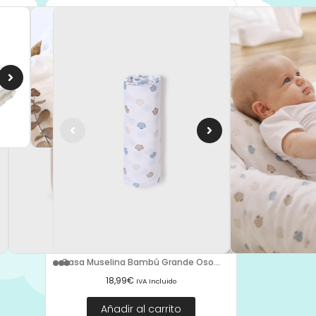
X...
Gasa Muselina Bambú Grande Oso...
18,99
€
IVA Incluido
Añadir al carrito