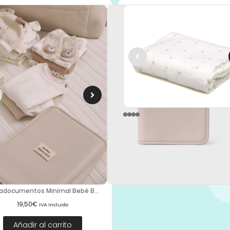
Muselina Estampado Salvia 120
16,50
€
IVA Incluido
Añadir al carrito
adocumentos Minimal Bebé B...
19,50
€
IVA Incluido
Añadir al carrito