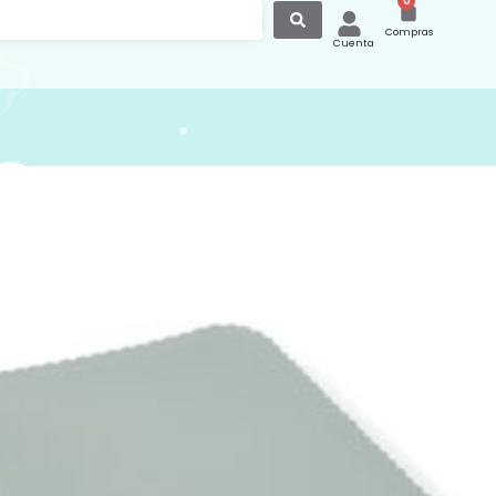
0
Compras
Cuenta
documentos Bebé Icon
Pasito a Pasito
umentos/ libro de nacimiento
y bonito para bebé Icon Green vde
pasito es un funcional
umentos de diseño a juego con la
e maternidad. Un complemento
sable para llevar contigo a todas
ue te ayudará a tener ordenada toda
entación y papeles médicos de tu
mbien es una buena idea como libro
uedes guardar documentos con
s, datos importantes y todo lo que