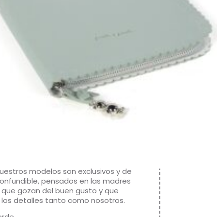
conservar relacionado con tu bebé. Este
rtadocumentos esta elaborado en
e y suave polipiel, cuenta con bolsillos
ado y está forrado en el interior.
on un práctico cierre de cremallera
guardar seguro el libro de nacimiento y
s documentos de tu bebé. Acabados
ad. Está fabricado con materiales de
dad, libres de colorantes azoicos,
y sustancias nocivas para la salud. Los
s para bebé de Pasito a Pasito
con un diseño muy diferente a todas
s. Sus colecciones se caracterizan por
jo al detallada, pensadas siempre
punto de vista práctico. Utilizan
es de primera calidad para remarcar la
a y la armonía en cada una de sus
Nuestros modelos son exclusivos y de
nconfundible, pensados en las madres
 que gozan del buen gusto y que
 los detalles tanto como nosotros.
erde.