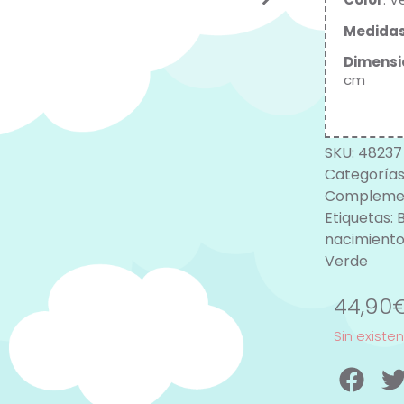
Medida
Dimensi
cm
SKU:
48237
Categorías
Complemen
Etiquetas:
B
nacimient
Verde
44,90
Sin existe