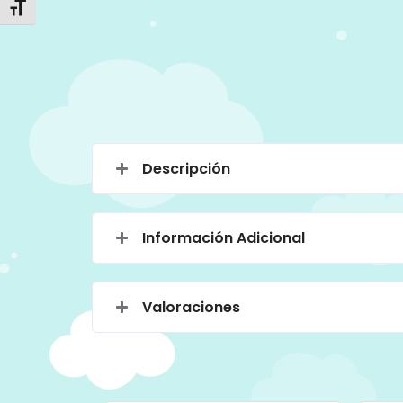
Alternar tamaño de letra
Descripción
Información Adicional
Valoraciones