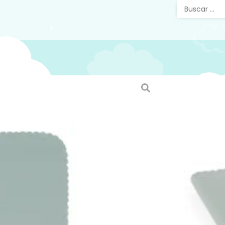
Porta
Green 
Portadoc
moderno 
Pasito a 
portadoc
bolsa d
indispen
partes q
la docum
bebé. Ta
donde p
progreso