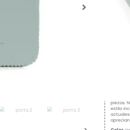
quieras 
libro po
resistent
en cada l
Cuenta c
para así 
todos lo
de calid
gran cali
ftalatos 
producto
cuentan 
las demá
el traba
desde un 
material
eleganci
piezas. 
estilo i
actuales
aprecian
Color
: V