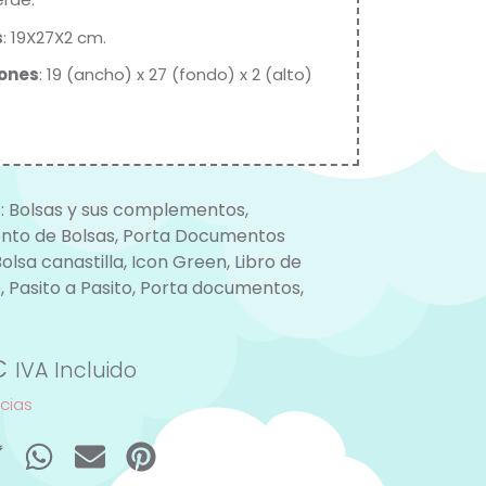
s
: 19X27X2 cm.
ones
: 19 (ancho) x 27 (fondo) x 2 (alto)
:
Bolsas y sus complementos
,
to de Bolsas
,
Porta Documentos
olsa canastilla
,
Icon Green
,
Libro de
o
,
Pasito a Pasito
,
Porta documentos
,
€
IVA Incluido
ncias