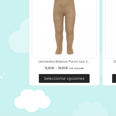
Leotardos Básicos Punto Liso 2...
2
13,90
€
-
18,90
€
IVA Incluido
Seleccionar opciones