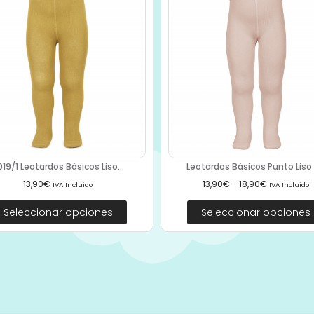
019/1 Leotardos Básicos Liso...
Leotardos Básicos Punto Liso 2
13,90
€
13,90
€
-
18,90
€
IVA Incluido
IVA Incluido
Seleccionar opciones
Seleccionar opciones