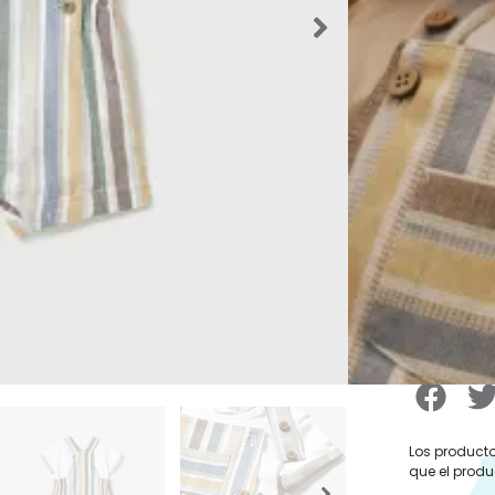
Categorías
Ranitas Ve
Etiquetas:
gorro
,
Rani
Rebajas
,
Ro
35,99
Talla De
Los producto
que el produ