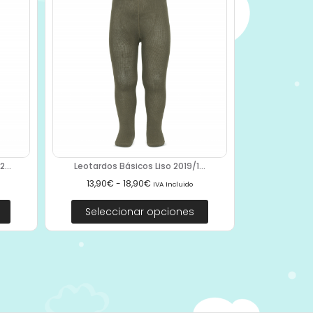
...
Leotardos Básicos Liso 2019/1...
13,90
€
-
18,90
€
IVA Incluido
Seleccionar opciones