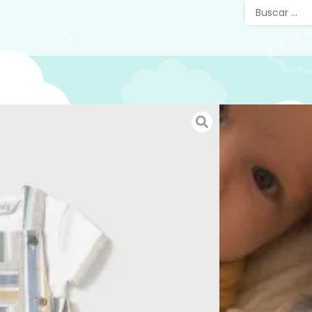
Peto 
Mayora
Peto con
la época 
botones 
https:/
Puedes 
nuestra 
verano
h
verano/
SKU:
45230