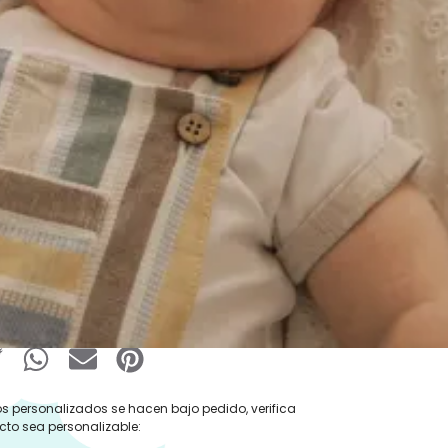
:
Ropa y Accesorios
,
Pelele Verano
,
rano
,
Ropa
Conjunto Bebé
,
Mayoral
,
Peto
,
peto con
ta
,
Ranita con gorro
,
Ranita mayoral
,
pa para Bebé
€
IVA Incluido
 Ropa
Añadir al carrito
s personalizados se hacen bajo pedido, verifica
cto sea personalizable: