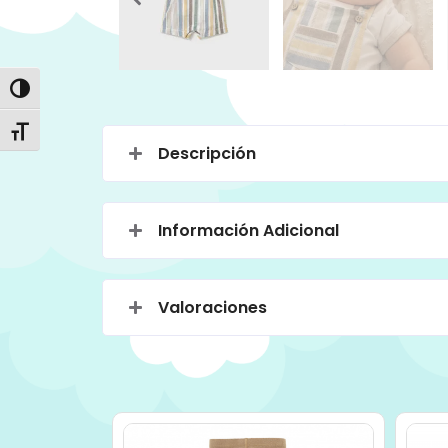
Alternar alto contraste
Alternar tamaño de letra
Descripción
Información Adicional
Valoraciones