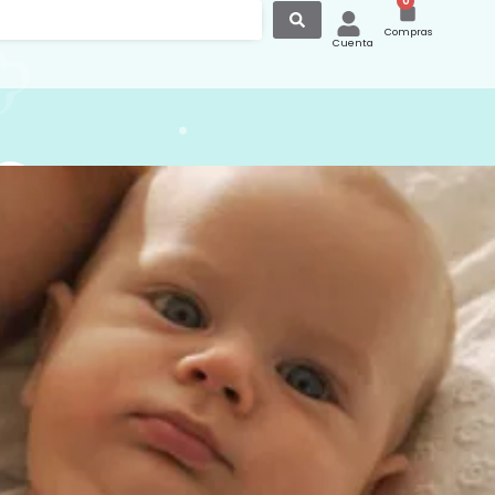
0
Compras
Cuenta
Con Camiseta Rayas
l 1621
 Camiseta a juego de rayas , Ideal para
de la primavera y el verano. Tiene
de clic en la entrepierna. Marca
/www.mayoral.com/
conseguir mas modelos de petos en
página en la categoria de petos de
ttps://canastilla.com.es/ranitas-