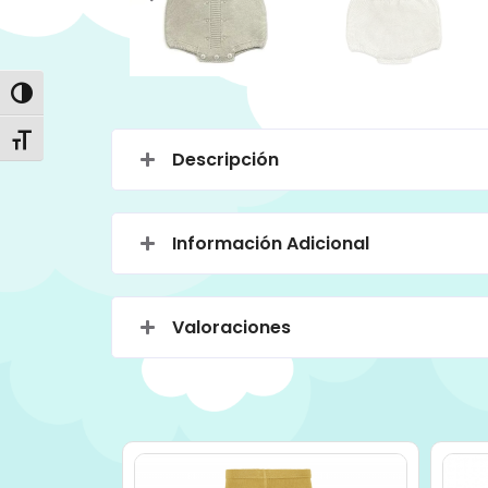
Alternar alto contraste
Alternar tamaño de letra
Descripción
Información Adicional
Valoraciones