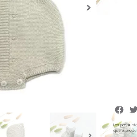
Categorías
Verano
,
Ro
Etiquetas:
para Bebé
Marca:
pec
23,50
Talla De
Los producto
que el produ