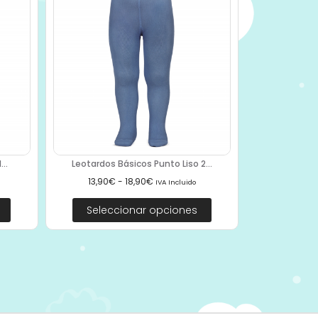
..
Leotardos Básicos Punto Liso 2...
13,90
€
-
18,90
€
IVA Incluido
Seleccionar opciones