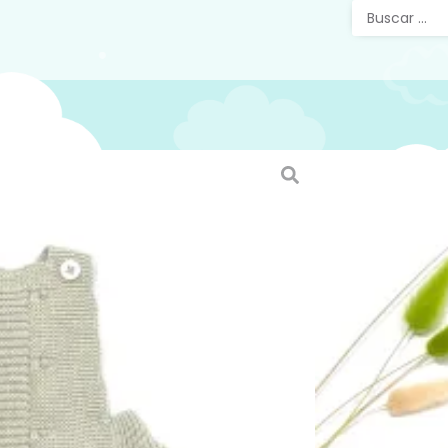
Peto B
04
Peto beb
espalda p
entrepie
% ideal 
verano. 
Puedes v
página e
https://
SKU:
56630