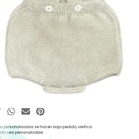
:
Ranitas Verano
,
Pelele Verano
,
Rebajas
pa
,
Ropa y Accesorios
Pecesa
,
Pelele
,
Pelele Verano
,
Ranita
,
Ropa
esa
€
-
25,90
€
IVA Incluido
 Ropa
Añadir al carrito
s personalizados se hacen bajo pedido, verifica
cto sea personalizable: