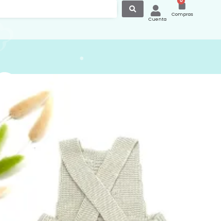
0
Compras
Cuenta
ebé Tirantes 9009 Beige
é de tirantes con botones en la
ara ajustar el tirante y también en la
rna, Elaborado en punto de algodón 100
para la época de la primavera y el
Color beige 04. Marca pecesa
er más opciones de peleles en nuestra
n el siguiente enlace
canastilla.com.es/pelele-verano/