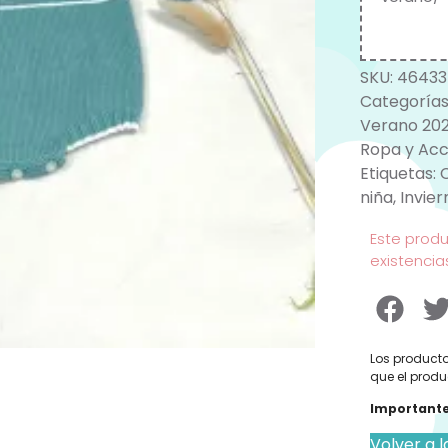
SKU:
46433
Categorías
Verano 20
Ropa y Acc
Etiquetas:
niña
,
Invier
Este prod
existencia
Los producto
que el produ
Importante
Volver a l