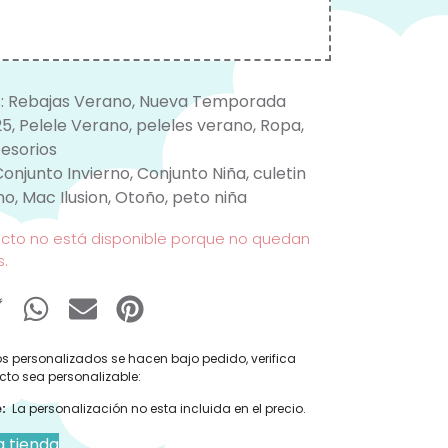
:
Rebajas Verano
,
Nueva Temporada
25
,
Pelele Verano
,
peleles verano
,
Ropa
,
esorios
Conjunto Invierno
,
Conjunto Niña
,
culetin
no
,
Mac Ilusion
,
Otoño
,
peto niña
ucto no está disponible porque no quedan
s.
s personalizados se hacen bajo pedido, verifica
cto sea personalizable:
:
La personalización no esta incluida en el precio.
a tienda