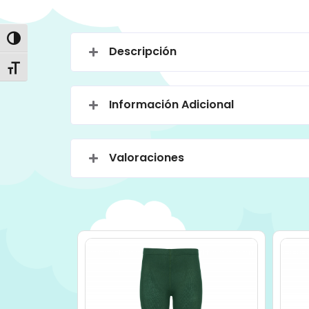
Alternar alto contraste
Descripción
Alternar tamaño de letra
Información Adicional
Valoraciones