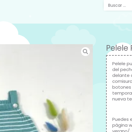
Pelele
Pelele p
del pech
delante 
comisura
botones 
temporad
nueva t
Puedes e
página 
verano/