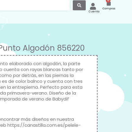
0
Compras
Cuenta
 Punto Algodón 856220
unto elaborado con algodón, la parte
o cuenta con rayas blancas tanto por
como por detrás, en las piernas la
 es de color balnco y cuenta con tres
en la entrepierna. Perfecto para esta
a primavera-verano. Diseño de la
emporada de verano de
Babydif
ncontrar más diseños en nuestra
web
https://canastilla.com.es/pelele-