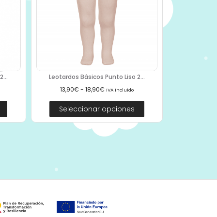
...
Leotardos Básicos Punto Liso 2...
13,90
€
-
18,90
€
IVA Incluido
Seleccionar opciones