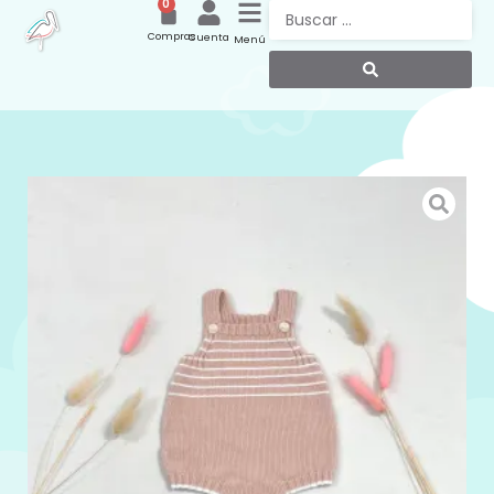
0
Compras
Cuenta
Menú